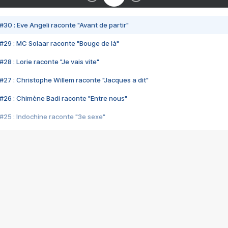
#30 : Eve Angeli raconte "Avant de partir"
#29 : MC Solaar raconte "Bouge de là"
28 : Lorie raconte "Je vais vite"
#27 : Christophe Willem raconte "Jacques a dit"
#26 : Chimène Badi raconte "Entre nous"
#25 : Indochine raconte "3e sexe"
#24 : Zaho raconte "C'est chelou"
#23 : Patrick Bruel raconte "Au café des délices"
#22 : Kyo raconte "Le chemin"
#21 : Nolwenn Leroy raconte "Cassé"
#20 : Patrick Hernandez raconte "Born to be alive"
#19 : Lorie raconte "Près de moi"