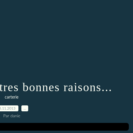
res bonnes raisons...
carterie
5.11.2013
…
Par danie