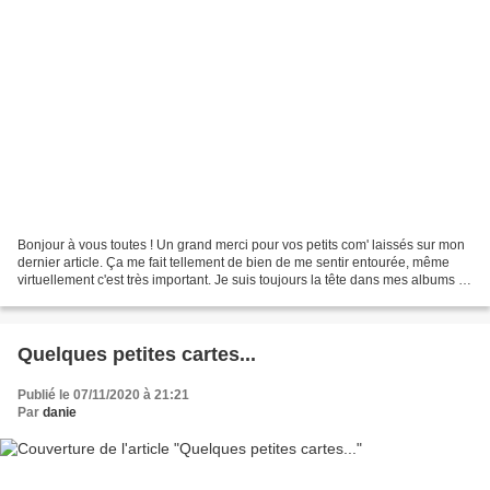
Bonjour à vous toutes ! Un grand merci pour vos petits com' laissés sur mon
dernier article. Ça me fait tellement de bien de me sentir entourée, même
virtuellement c'est très important. Je suis toujours la tête dans mes albums et
lorsque ces 4 là seront...
Quelques petites cartes...
Publié le 07/11/2020 à 21:21
Par
danie