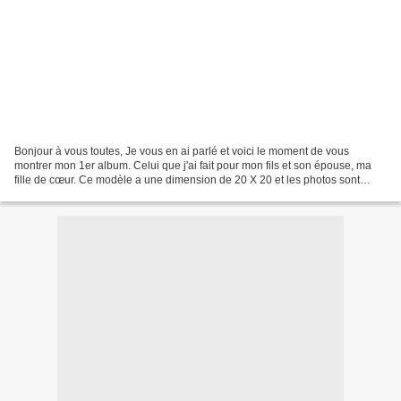
Bonjour à vous toutes, Je vous en ai parlé et voici le moment de vous
montrer mon 1er album. Celui que j'ai fait pour mon fils et son épouse, ma
fille de cœur. Ce modèle a une dimension de 20 X 20 et les photos sont
toutes au format 10 X 15 C'est un modèle...