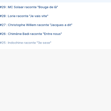
#29 : MC Solaar raconte "Bouge de là"
28 : Lorie raconte "Je vais vite"
#27 : Christophe Willem raconte "Jacques a dit"
#26 : Chimène Badi raconte "Entre nous"
#25 : Indochine raconte "3e sexe"
#24 : Zaho raconte "C'est chelou"
#23 : Patrick Bruel raconte "Au café des délices"
#22 : Kyo raconte "Le chemin"
#21 : Nolwenn Leroy raconte "Cassé"
#20 : Patrick Hernandez raconte "Born to be alive"
#19 : Lorie raconte "Près de moi"
#18 : Michael Jones raconte "A nos actes manqués" (avec Jean-Jacque