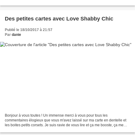
dans mes caisses. Et puis celle-ci...
Des petites cartes avec Love Shabby Chic
Publié le 18/10/2017 à 21:57
Par
danie
Bonjour à vous toutes ! Un immense merci à vous pour tous les
commentaires élogieux que vous m'avez laissé sur ma carte en dentelle et
les boites petits corsets. Je suis ravie de vous lire et ça me booste, ça me
booste ! Dès vendredi matin je serais investie...