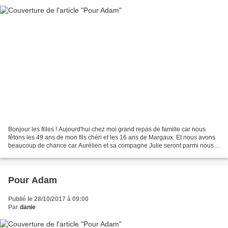
Bonjour les filles ! Aujourd'hui chez moi grand repas de famille car nous
fêtons les 49 ans de mon fils chéri et les 16 ans de Margaux. Et nous avons
beaucoup de chance car Aurélien et sa compagne Julie seront parmi nous
Tout comme Maëlle et Micka (qui...
Pour Adam
Publié le 28/10/2017 à 09:00
Par
danie