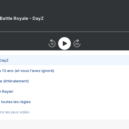
 Battle Royale - DayZ
 DayZ
 a 13 ans (et vous l'avez ignoré)
e (littéralement)
im Rayan
 toutes les règles
s les jeux vidéo
us choquant de Rockstar ? - Le scandale BULLY