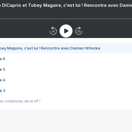
 DiCaprio et Tobey Maguire, c'est lui ! Rencontre avec Dam
bey Maguire, c'est lui ! Rencontre avec Damien Witecka
e 6
e 5
e 4
e 3
s créatrices de la VF !
e 2
e 1