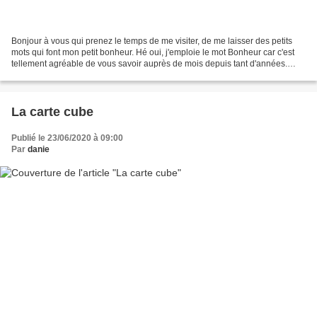
Bonjour à vous qui prenez le temps de me visiter, de me laisser des petits
mots qui font mon petit bonheur. Hé oui, j'emploie le mot Bonheur car c'est
tellement agréable de vous savoir auprès de mois depuis tant d'années.
Certaines des copines sont parties,...
La carte cube
Publié le 23/06/2020 à 09:00
Par
danie