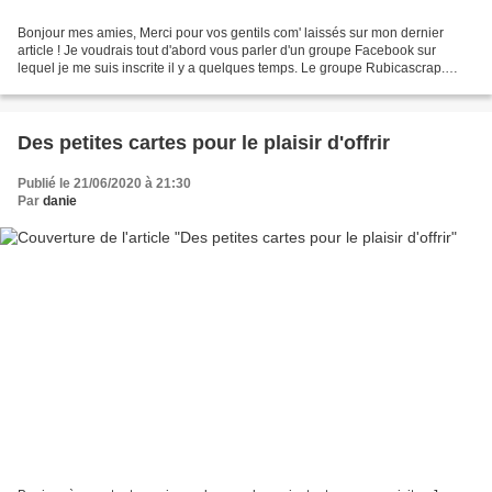
Bonjour mes amies, Merci pour vos gentils com' laissés sur mon dernier
article ! Je voudrais tout d'abord vous parler d'un groupe Facebook sur
lequel je me suis inscrite il y a quelques temps. Le groupe Rubicascrap.
C'est en suivant Annie que je me suis...
Des petites cartes pour le plaisir d'offrir
Publié le 21/06/2020 à 21:30
Par
danie