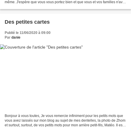
même. J'espère que vous vous portez bien et que vous et vos familles n'avez
pas eu à souffrir du Covid. Misère...
Des petites cartes
Publié le 11/06/2020 à 09:00
Par
danie
Bonjour à vous toutes, Je vous remercie infiniment pour les petits mots que
vous avez laissés sur mon blog au sujet de mes dentelles, la photo de Zhom
et surtout, surtout, de vos petits mots pour mon arrière petit-fils, Matéo. Il est
vrai qu'il est très...