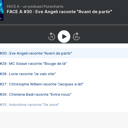
FACE A - un podcast Purecharts
FACE A #30 : Eve Angeli raconte "Avant de partir"
#30 : Eve Angeli raconte "Avant de partir"
#29 : MC Solaar raconte "Bouge de là"
28 : Lorie raconte "Je vais vite"
#27 : Christophe Willem raconte "Jacques a dit"
#26 : Chimène Badi raconte "Entre nous"
#25 : Indochine raconte "3e sexe"
#24 : Zaho raconte "C'est chelou"
#23 : Patrick Bruel raconte "Au café des délices"