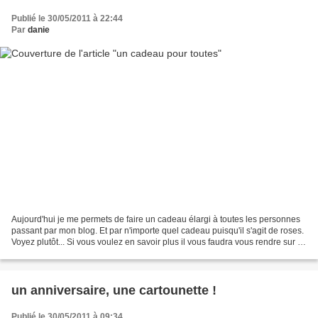
Publié le 30/05/2011 à 22:44
Par
danie
Aujourd'hui je me permets de faire un cadeau élargi à toutes les personnes
passant par mon blog. Et par n'importe quel cadeau puisqu'il s'agit de roses.
Voyez plutôt... Si vous voulez en savoir plus il vous faudra vous rendre sur le
site suivant http://creasculptures.over-blog.fr/...
un anniversaire, une cartounette !
Publié le 30/05/2011 à 09:34