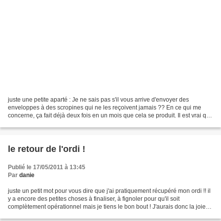
juste une petite aparté : Je ne sais pas s'il vous arrive d'envoyer des
enveloppes à des scropines qui ne les reçoivent jamais ?? En ce qui me
concerne, ça fait déjà deux fois en un mois que cela se produit. Il est vrai que
mes moyens ne me permettent...
le retour de l'ordi !
Publié le 17/05/2011 à 13:45
Par
danie
juste un petit mot pour vous dire que j'ai pratiquement récupéré mon ordi !! il
y a encore des petites choses à finaliser, à fignoler pour qu'il soit
complètement opérationnel mais je tiens le bon bout ! J'aurais donc la joie
de venir visiter vos blogs...