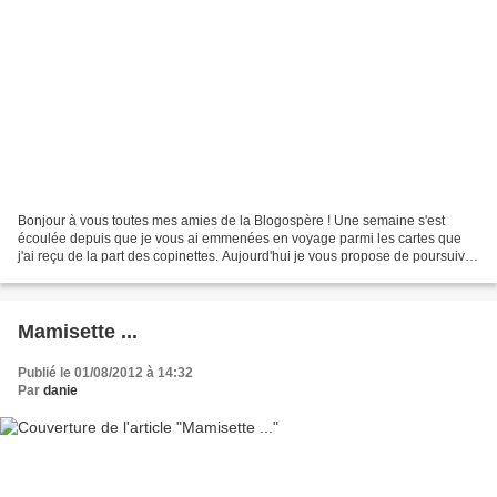
Bonjour à vous toutes mes amies de la Blogospère ! Une semaine s'est
écoulée depuis que je vous ai emmenées en voyage parmi les cartes que
j'ai reçu de la part des copinettes. Aujourd'hui je vous propose de poursuivre
cette balade car vous êtes toujours...
Mamisette ...
Publié le 01/08/2012 à 14:32
Par
danie