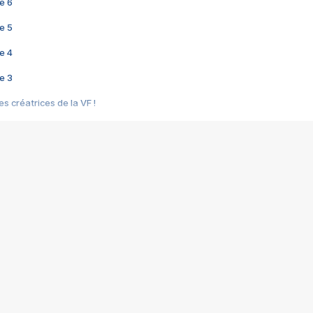
e 6
e 5
e 4
e 3
s créatrices de la VF !
e 2
e 1
e Mektoub My Love arrive enfin ! Rencontre avec Shaïn Boumedine et Sal
i : après Toni en famille
elle réalise le bouleversant Dites lui que je l'aime
ais ! Rencontre autour de Vie privée de Rebecca Zlotowski
 de Marguerite, Grave... Rencontre avec Ella Rumpf
 Les Rêveurs, un film intime sur la santé mentale