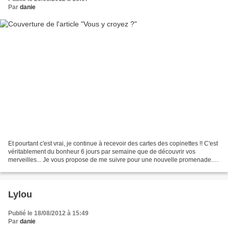
Par
danie
Et pourtant c'est vrai, je continue à recevoir des cartes des copinettes !! C'est
véritablement du bonheur 6 jours par semaine que de découvrir vos
merveilles... Je vous propose de me suivre pour une nouvelle promenade.
Isa m'a offert cette carte toute...
Lylou
Publié le 18/08/2012 à 15:49
Par
danie