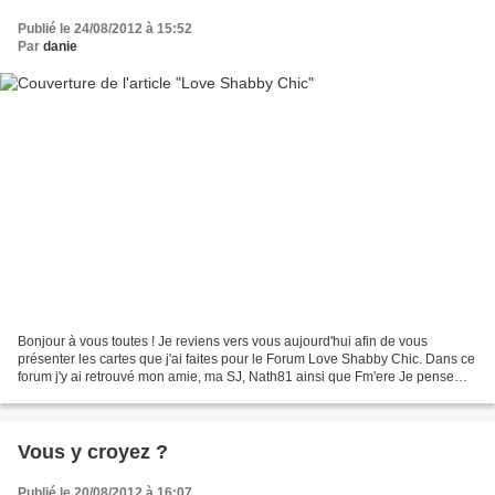
Publié le 24/08/2012 à 15:52
Par
danie
Bonjour à vous toutes ! Je reviens vers vous aujourd'hui afin de vous
présenter les cartes que j'ai faites pour le Forum Love Shabby Chic. Dans ce
forum j'y ai retrouvé mon amie, ma SJ, Nath81 ainsi que Fm'ere Je pense
que, lorsque je serais un peu plus...
Vous y croyez ?
Publié le 20/08/2012 à 16:07