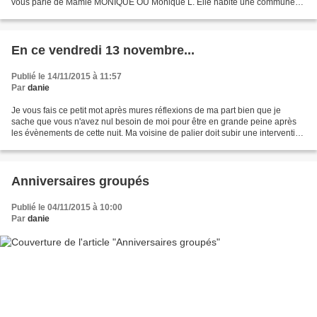
vous parle de Mamie MONIQUE OU Monique L. Elle habite une commune
juste à coté de Limoges, a créé il y...
En ce vendredi 13 novembre...
Publié le 14/11/2015 à 11:57
Par
danie
Je vous fais ce petit mot après mures réflexions de ma part bien que je
sache que vous n'avez nul besoin de moi pour être en grande peine après
les évènements de cette nuit. Ma voisine de palier doit subir une intervention
chirurgicale, prothèse de hanche,...
Anniversaires groupés
Publié le 04/11/2015 à 10:00
Par
danie