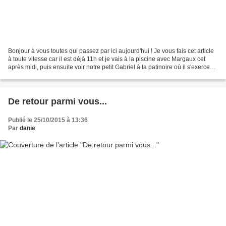
Bonjour à vous toutes qui passez par ici aujourd'hui ! Je vous fais cet article
à toute vitesse car il est déjà 11h et je vais à la piscine avec Margaux cet
après midi, puis ensuite voir notre petit Gabriel à la patinoire où il s'exerce
au hockey sur...
De retour parmi vous...
Publié le 25/10/2015 à 13:36
Par
danie