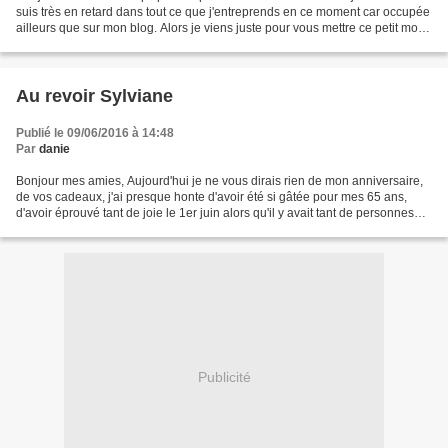
suis très en retard dans tout ce que j'entreprends en ce moment car occupée
ailleurs que sur mon blog. Alors je viens juste pour vous mettre ce petit mot,
écrit par notre amie Chantal...
Au revoir Sylviane
Publié le 09/06/2016 à 14:48
Par
danie
Bonjour mes amies, Aujourd'hui je ne vous dirais rien de mon anniversaire,
de vos cadeaux, j'ai presque honte d'avoir été si gâtée pour mes 65 ans,
d'avoir éprouvé tant de joie le 1er juin alors qu'il y avait tant de personnes
dans la misère. Car aujourd'hui...
Publicité