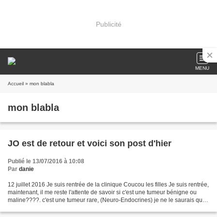
Publicité
MENU
Accueil
» mon blabla
mon blabla
JO est de retour et voici son post d'hier
Publié le 13/07/2016 à 10:08
Par
danie
12 juillet 2016 Je suis rentrée de la clinique Coucou les filles Je suis rentrée,
maintenant, il me reste l'attente de savoir si c'est une tumeur bénigne ou
maline????. c'est une tumeur rare, (Neuro-Endocrines) je ne le saurais que
la semaine prochaine...