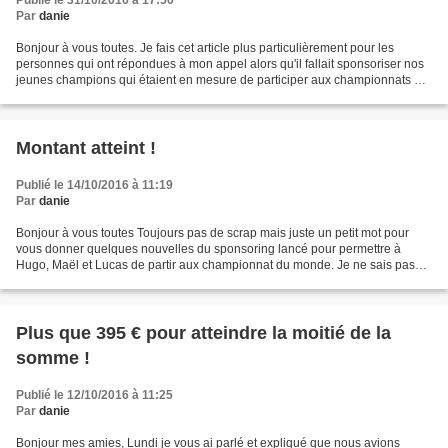
Publié le 31/10/2016 à 17:50
Par
danie
Bonjour à vous toutes. Je fais cet article plus particulièrement pour les
personnes qui ont répondues à mon appel alors qu'il fallait sponsoriser nos
jeunes champions qui étaient en mesure de participer aux championnats du
monde de boxons multiboxe. Je...
Montant atteint !
Publié le 14/10/2016 à 11:19
Par
danie
Bonjour à vous toutes Toujours pas de scrap mais juste un petit mot pour
vous donner quelques nouvelles du sponsoring lancé pour permettre à
Hugo, Maël et Lucas de partir aux championnat du monde. Je ne sais pas
pour quelle raison je pensais que ça se...
Plus que 395 € pour atteindre la moitié de la
somme !
Publié le 12/10/2016 à 11:25
Par
danie
Bonjour mes amies, Lundi je vous ai parlé et expliqué que nous avions