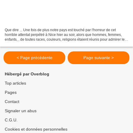
Que dire ... Une fois de plus notre pays est touché par l'horreur de cet
horrible attentat perpétré à Nice hier au soir, alors que hommes, femmes,
enfants, , de toutes races, couleurs, religions étaient réunis pour admirer leur
feu d'artifice, Que dire,...
< Page précédente
Page suivante >
Hébergé par Overblog
Top articles
Pages
Contact
Signaler un abus
C.G.U.
Cookies et données personnelles