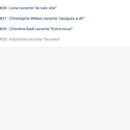
28 : Lorie raconte "Je vais vite"
#27 : Christophe Willem raconte "Jacques a dit"
#26 : Chimène Badi raconte "Entre nous"
#25 : Indochine raconte "3e sexe"
#24 : Zaho raconte "C'est chelou"
#23 : Patrick Bruel raconte "Au café des délices"
#22 : Kyo raconte "Le chemin"
#21 : Nolwenn Leroy raconte "Cassé"
#20 : Patrick Hernandez raconte "Born to be alive"
#19 : Lorie raconte "Près de moi"
#18 : Michael Jones raconte "A nos actes manqués" (avec Jean-Jacque
#17 : Khaled raconte "Aïcha"