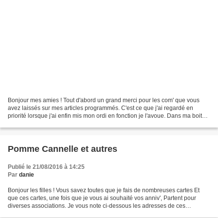
Bonjour mes amies ! Tout d'abord un grand merci pour les com' que vous
avez laissés sur mes articles programmés. C'est ce que j'ai regardé en
priorité lorsque j'ai enfin mis mon ordi en fonction je l'avoue. Dans ma boite
mail il n'y avait que 537 messages...
Pomme Cannelle et autres
Publié le 21/08/2016 à 14:25
Par
danie
Bonjour les filles ! Vous savez toutes que je fais de nombreuses cartes Et
que ces cartes, une fois que je vous ai souhaité vos anniv', Partent pour
diverses associations. Je vous note ci-dessous les adresses de ces
associations auxquelles vous pouvez...