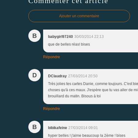
Commenter cet article
Ajouter un commentaire
B
babygirl97240
30/03/2014 22:13
que de belles réas! bises
Répondre
D
DClaudray
27/03/2014 20:50
Très jolies tes cartes Danie, comme toujours. C'est bi
choses qu'à ces maux. J'espère que tu vas aller de mi
brouillard du matin. Bisous à toi
Répondre
B
bibikafeine
27/03/2014 09:01
hyper belles ! j'aime beaucoup la 2ème ! bises