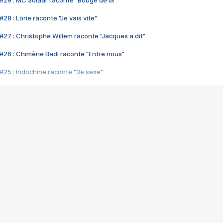
#29 : MC Solaar raconte "Bouge de là"
28 : Lorie raconte "Je vais vite"
#27 : Christophe Willem raconte "Jacques a dit"
#26 : Chimène Badi raconte "Entre nous"
#25 : Indochine raconte "3e sexe"
#24 : Zaho raconte "C'est chelou"
#23 : Patrick Bruel raconte "Au café des délices"
#22 : Kyo raconte "Le chemin"
#21 : Nolwenn Leroy raconte "Cassé"
#20 : Patrick Hernandez raconte "Born to be alive"
#19 : Lorie raconte "Près de moi"
#18 : Michael Jones raconte "A nos actes manqués" (avec Jean-Jacque
#17 : Khaled raconte "Aïcha"