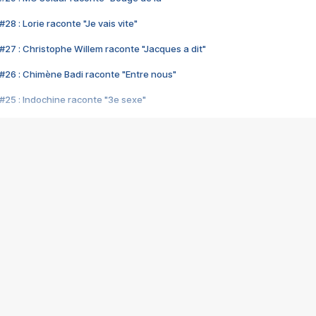
28 : Lorie raconte "Je vais vite"
#27 : Christophe Willem raconte "Jacques a dit"
#26 : Chimène Badi raconte "Entre nous"
#25 : Indochine raconte "3e sexe"
#24 : Zaho raconte "C'est chelou"
#23 : Patrick Bruel raconte "Au café des délices"
#22 : Kyo raconte "Le chemin"
#21 : Nolwenn Leroy raconte "Cassé"
#20 : Patrick Hernandez raconte "Born to be alive"
#19 : Lorie raconte "Près de moi"
#18 : Michael Jones raconte "A nos actes manqués" (avec Jean-Jacque
#17 : Khaled raconte "Aïcha"