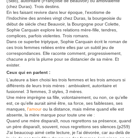
(Sido), autoritaire (Françoise de Beauvoir) ou ambivalente
(chez Duras). Trois destins.
En les faisant revivre dans leur époque, l'exotisme de
l'Indochine des années vingt chez Duras, la bourgeoisie du
début de siècle chez Beauvoir, la Bourgogne pour Colette,
Sophie Carquain explore les relations mère-fille, tendres,
complices, parfois violentes. Trois romans.
Dans ce superbe triptyque, Sophie Carquain écrit le roman de
ces trois femmes reliées entre elles par un subtil jeu de
correspondances. Elle raconte comment, progressivement,
chacune a pris la plume pour se distancier de sa mère. Et
exister.
Ceux qui en parlent :
L'auteure a bien choisi les trois femmes et les trois amours si
différents de leurs trois mères : ambivalent, autoritaire et
fusionnel. 3 femmes, 3 styles, 3 mères.
Une mère imprègne sa fille, volontairement, ou non, ce qu'elle
est, ce qu'elle aurait aimé être, sa force, ses faiblesses, ses
manques,
l'amour
ou la distance, mais même quand elle est
absente, la mère marque pour toute une vie :
Quand une mère disparaît, nous regrettons sa présence, quand
un père disparaît, souvent, nous regrettons ses silences.(p259)
J'ai beaucoup aimé cette lecture, je l'ai dévorée, car au-delà de