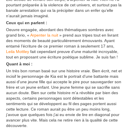
pourtant préparée à la violence de cet univers, et surtout pas la
banale arrestation qui va la précipiter dans un enfer qu’elle
n’aurait jamais imaginé.
Ceux qui en parlent :
Oeuvre engagée, abordant des thématiques sombres avec
grand brio, «
Arpenter la nuit
» prend aux tripes tout en livrant
des moments de beauté particulièrement émouvants. Ayant
entamé l'écriture de ce premier roman à seulement 17 ans,
Leila Mottley
fait cependant preuve d'une maturité incroyable,
tout en proposant une écriture poétique sublime. Je suis fan !
Quant à moi :
Un très bon roman basé sur une histoire vraie. Bien écrit, net et
incisif le personnage de Kia est le portrait d'une battante mais
aussi d'une jeune fille qui accepte le pire pour sauvegarder son
frère et un jeune enfant. Une jeune femme qui se sacrifie sans
aucun doute. Bien sur cette histoire m'a révoltée par bien des
aspects, certains personnages sont détestables et les
sentiments qui se développent au fil des pages portent aussi
cette lecture. Ce roman aurait pu être un peu moins long,
j'avoue que quelques fois j'ai eu envie de lire en diagonal pour
avancer plus vite. Mais cela ne retire rien à la qualité de cette
découverte.